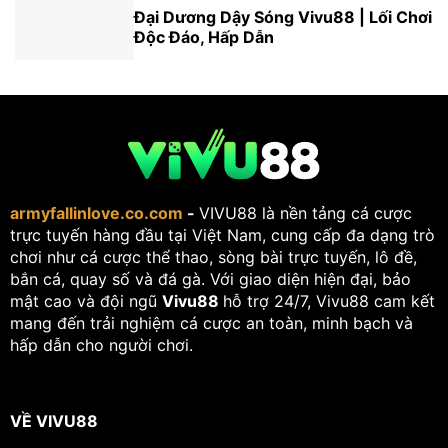
Đại Dương Dậy Sóng Vivu88 | Lối Chơi
Độc Đáo, Hấp Dẫn
armyfallinlove.co.com
-
VIVU88 là nền tảng cá cược
trực tuyến hàng đầu tại Việt Nam, cung cấp đa dạng trò
chơi như cá cược thể thao, sòng bài trực tuyến, lô đề,
bắn cá, quay số và đá gà. Với giao diện hiện đại, bảo
mật cao và đội ngũ
Vivu88
hỗ trợ 24/7, Vivu88 cam kết
mang đến trải nghiệm cá cược an toàn, minh bạch và
hấp dẫn cho người chơi.
VỀ VIVU88