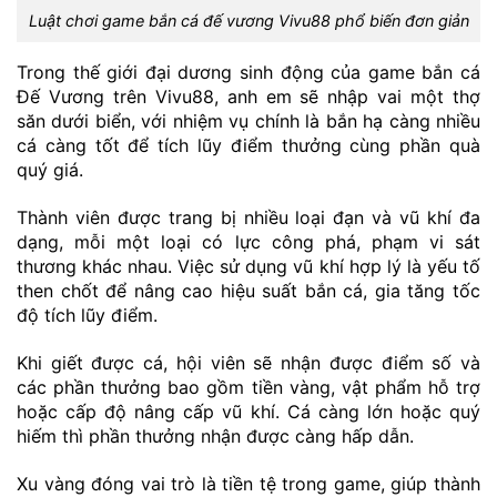
Luật chơi game bắn cá đế vương Vivu88 phổ biến đơn giản
Trong thế giới đại dương sinh động của game bắn cá
Đế Vương trên Vivu88, anh em sẽ nhập vai một thợ
săn dưới biển, với nhiệm vụ chính là bắn hạ càng nhiều
cá càng tốt để tích lũy điểm thưởng cùng phần quà
quý giá.
Thành viên được trang bị nhiều loại đạn và vũ khí đa
dạng, mỗi một loại có lực công phá, phạm vi sát
thương khác nhau. Việc sử dụng vũ khí hợp lý là yếu tố
then chốt để nâng cao hiệu suất bắn cá, gia tăng tốc
độ tích lũy điểm.
Khi giết được cá, hội viên sẽ nhận được điểm số và
các phần thưởng bao gồm tiền vàng, vật phẩm hỗ trợ
hoặc cấp độ nâng cấp vũ khí. Cá càng lớn hoặc quý
hiếm thì phần thưởng nhận được càng hấp dẫn.
Xu vàng đóng vai trò là tiền tệ trong game, giúp thành