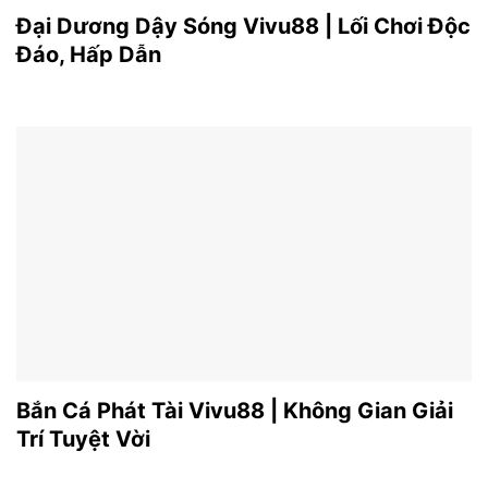
Đại Dương Dậy Sóng Vivu88 | Lối Chơi Độc
Đáo, Hấp Dẫn
Bắn Cá Phát Tài Vivu88 | Không Gian Giải
Trí Tuyệt Vời