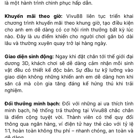
là một hành trình chinh phục hấp dẫn.
Khuyến mãi theo giờ:
Vivu88 liên tục triển khai
chương trình khuyến mãi theo khung giờ, tạo điều kiện
cho anh em dễ dàng có cơ hội rinh thưởng bất kỳ lúc
nào. Đây là ưu điểm khiến cho người chơi gắn bó dài
lâu và thường xuyên quay trở lại hàng ngày.
Giao diện sinh động:
Ngay khi đặt chân tới thế giới đại
dương 3D, khách chơi sẽ dễ dàng cảm nhận mỗi sinh
vật đều có thiết kế độc bản. Sự đầu tư kỹ lưỡng vào
giao diện không những khiến anh em dễ dàng hơn khi
săn cá mà còn gia tăng đáng kể hứng thú khi trải
nghiệm.
Đổi thưởng minh bạch:
Đối với những ai ưa thích tính
minh bạch, hệ thống trả thưởng tại Vivu88 chắc chắn
là điểm cộng tuyệt vời. Thành viên có thể quy đổi
thông qua ngân hàng, ví điện tử hay thẻ cào với tỷ lệ
1:1, hoàn toàn không thu phí – nhanh chóng, an toàn và
dễ dàng.