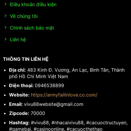
Điều khoản điều kiện
Về chúng tôi
Chính sách bảo mật
Liên hệ
THÔNG TIN LIÊN HỆ
Địa chỉ:
483 Kinh Đ. Vương, An Lạc, Bình Tân, Thành
phố Hồ Chí Minh Việt Nam
Điện thoại:
0946538899
Website:
https://armyfallinlove.co.com/
Email:
vivu88website@gmail.com
Zipcode:
70000
Hashtag:
#vivu88, #nhacaivivu88, #cacuoctructuyen,
#gamebai, #casinoonline, #cacuocthethao