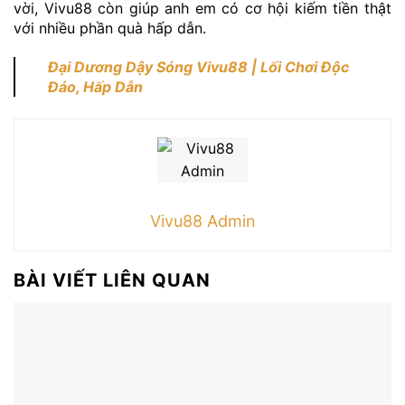
vời, Vivu88 còn giúp anh em có cơ hội kiếm tiền thật
với nhiều phần quà hấp dẫn.
Đại Dương Dậy Sóng Vivu88 | Lối Chơi Độc
Đáo, Hấp Dẫn
Vivu88 Admin
BÀI VIẾT LIÊN QUAN