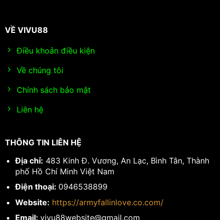
VỀ VIVU88
Điều khoản điều kiện
Về chúng tôi
Chính sách bảo mật
Liên hệ
THÔNG TIN LIÊN HỆ
Địa chỉ:
483 Kinh Đ. Vương, An Lạc, Bình Tân, Thành
phố Hồ Chí Minh Việt Nam
Điện thoại:
0946538899
Website:
https://armyfallinlove.co.com/
Email:
vivu88website@gmail.com