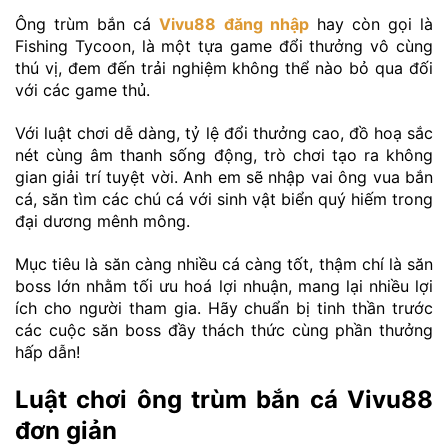
Ông trùm bắn cá
Vivu88 đăng nhập
hay còn gọi là
Fishing Tycoon, là một tựa game đổi thưởng vô cùng
thú vị, đem đến trải nghiệm không thể nào bỏ qua đối
với các game thủ.
Với luật chơi dễ dàng, tỷ lệ đổi thưởng cao, đồ hoạ sắc
nét cùng âm thanh sống động, trò chơi tạo ra không
gian giải trí tuyệt vời. Anh em sẽ nhập vai ông vua bắn
cá, săn tìm các chú cá với sinh vật biển quý hiếm trong
đại dương mênh mông.
Mục tiêu là săn càng nhiều cá càng tốt, thậm chí là săn
boss lớn nhằm tối ưu hoá lợi nhuận, mang lại nhiều lợi
ích cho người tham gia. Hãy chuẩn bị tinh thần trước
các cuộc săn boss đầy thách thức cùng phần thưởng
hấp dẫn!
Luật chơi ông trùm bắn cá Vivu88
đơn giản