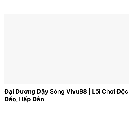
Đại Dương Dậy Sóng Vivu88 | Lối Chơi Độc
Đáo, Hấp Dẫn