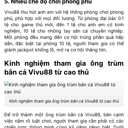
5. Nhiều chế độ chơi phong phú
Vivu88 thu hút anh em với hệ thống phòng chơi phong
phú, phù hợp với mọi đối tượng. Từ phòng đại bác 0.1
tệ cho game thủ mới, đến 1 tệ cho anh em có kinh
nghiệm, 10 tệ cho những tay săn cá chuyên nghiệp.
Mỗi phòng đều mang đến cơ hội trúng phần quà hấp
dẫn, đặc biệt tại phòng 10 tệ, người tham gia có thể
giành jackpot khổng lồ, mở ra cơ hội thắng lớn.
Kinh nghiệm tham gia ông trùm
bắn cá Vivu88 từ cao thủ
Kinh nghiệm tham gia ông trùm bắn cá Vivu88 từ cao thủ
Để trở thành một ông trùm bắn cá Vivu88, bên cạnh
việc nắm rõ luật chơi, người tham gia cần phải có các
chiến lược thông minh cùng kỹ năng riêng biệt. Dưới