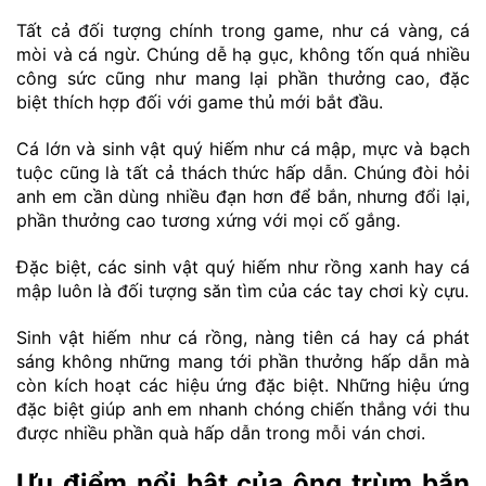
Tất cả đối tượng chính trong game, như cá vàng, cá
mòi và cá ngừ. Chúng dễ hạ gục, không tốn quá nhiều
công sức cũng như mang lại phần thưởng cao, đặc
biệt thích hợp đối với game thủ mới bắt đầu.
Cá lớn và sinh vật quý hiếm như cá mập, mực và bạch
tuộc cũng là tất cả thách thức hấp dẫn. Chúng đòi hỏi
anh em cần dùng nhiều đạn hơn để bắn, nhưng đổi lại,
phần thưởng cao tương xứng với mọi cố gắng.
Đặc biệt, các sinh vật quý hiếm như rồng xanh hay cá
mập luôn là đối tượng săn tìm của các tay chơi kỳ cựu.
Sinh vật hiếm như cá rồng, nàng tiên cá hay cá phát
sáng không những mang tới phần thưởng hấp dẫn mà
còn kích hoạt các hiệu ứng đặc biệt. Những hiệu ứng
đặc biệt giúp anh em nhanh chóng chiến thắng với thu
được nhiều phần quà hấp dẫn trong mỗi ván chơi.
Ưu điểm nổi bật của ông trùm bắn