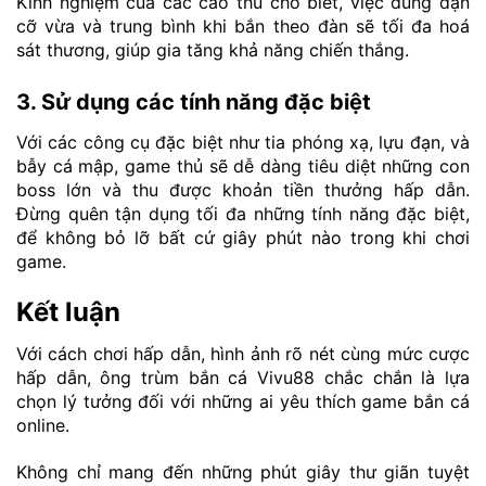
Kinh nghiệm của các cao thủ cho biết, việc dùng đạn
cỡ vừa và trung bình khi bắn theo đàn sẽ tối đa hoá
sát thương, giúp gia tăng khả năng chiến thắng.
3. Sử dụng các tính năng đặc biệt
Với các công cụ đặc biệt như tia phóng xạ, lựu đạn, và
bẫy cá mập, game thủ sẽ dễ dàng tiêu diệt những con
boss lớn và thu được khoản tiền thưởng hấp dẫn.
Đừng quên tận dụng tối đa những tính năng đặc biệt,
để không bỏ lỡ bất cứ giây phút nào trong khi chơi
game.
Kết luận
Với cách chơi hấp dẫn, hình ảnh rõ nét cùng mức cược
hấp dẫn, ông trùm bắn cá Vivu88 chắc chắn là lựa
chọn lý tưởng đối với những ai yêu thích game bắn cá
online.
Không chỉ mang đến những phút giây thư giãn tuyệt