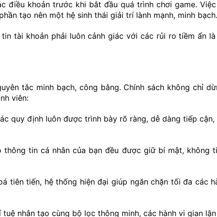
ác điều khoản trước khi bắt đầu quá trình chơi game. Việ
ần tạo nên một hệ sinh thái giải trí lành mạnh, minh bạch
in tài khoản phải luôn cảnh giác với các rủi ro tiềm ẩn 
guyên tắc minh bạch, công bằng. Chính sách không chỉ dừn
nh viên:
ác quy định luôn được trình bày rõ ràng, dễ dàng tiếp cận
 thông tin cá nhân của bạn đều được giữ bí mật, không ti
 tiên tiến, hệ thống hiện đại giúp ngăn chặn tối đa các
í tuệ nhân tạo cùng bộ lọc thông minh, các hành vi gian lậ