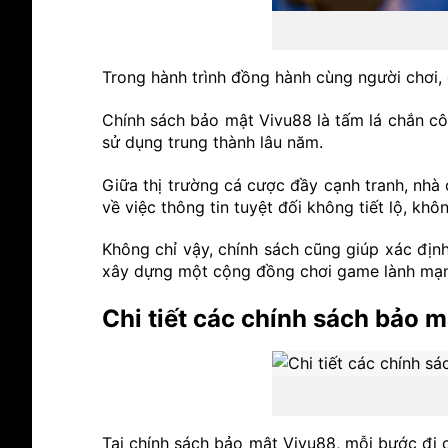
Trong hành trình đồng hành cùng người chơi,
Chính sách bảo mật Vivu88 là tấm lá chắn cô
sử dụng trung thành lâu năm.
Giữa thị trường cá cược đầy cạnh tranh, nhà 
về việc thông tin tuyệt đối không tiết lộ, kh
Không chỉ vậy, chính sách cũng giúp xác định
xây dựng một cộng đồng chơi game lành mạnh,
Chi tiết các chính sách bảo 
Tại chính sách bảo mật Vivu88, mỗi bước đi c