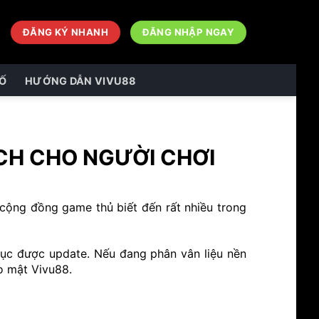
ĐĂNG KÝ NHANH
ĐĂNG NHẬP NGAY
SỐ
HƯỚNG DẪN VIVU88
ẠCH CHO NGƯỜI CHƠI
 cộng đồng game thủ biết đến rất nhiều trong
tục được update. Nếu đang phân vân liệu nền
ảo mật Vivu88.