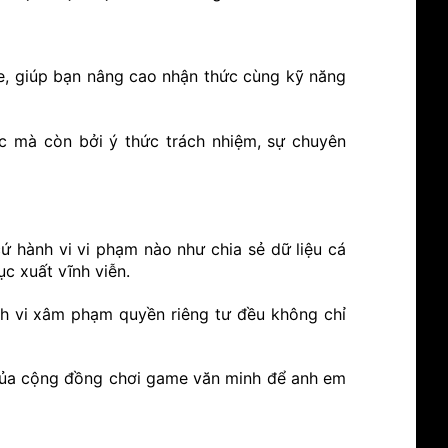
e, giúp bạn nâng cao nhận thức cùng kỹ năng
 mà còn bởi ý thức trách nhiệm, sự chuyên
ứ hành vi vi phạm nào như chia sẻ dữ liệu cá
ục xuất vĩnh viễn.
hành vi xâm phạm quyền riêng tư đều không chỉ
của cộng đồng chơi game văn minh để anh em