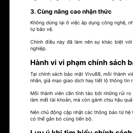
3. Cùng nâng cao nhận thức
Không dừng lại ở việc áp dụng công nghệ, n
tự bảo vệ.
Chính điều này đã làm nên sự khác biệt v
nghiệp.
Hành vi vi phạm chính sách b
Tại chính sách bảo mật Vivu88, mỗi thành vi
nhân, giả mạo giao dịch hay tiết lộ thông tin 
Mỗi thành viên cần tỉnh táo bởi những rủi ro
làm mất tài khoản, mà còn gánh chịu hậu quả
Nên chủ động cập nhật các thông báo từ hệ
có thể gắn bó cùng tiến bộ.
Lưu ý khi tìm hiểu chính sác