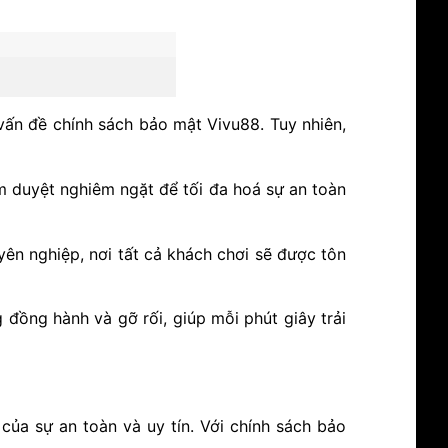
 vấn đề chính sách bảo mật Vivu88. Tuy nhiên,
ểm duyệt nghiêm ngặt để tối đa hoá sự an toàn
yên nghiệp, nơi tất cả khách chơi sẽ được tôn
 đồng hành và gỡ rối, giúp mỗi phút giây trải
 của sự an toàn và uy tín. Với chính sách bảo