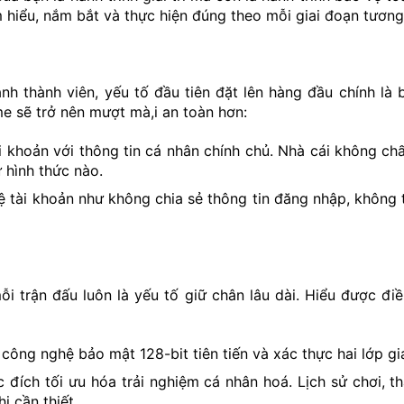
m hiểu, nắm bắt và thực hiện đúng theo mỗi giai đoạn tương
nh thành viên, yếu tố đầu tiên đặt lên hàng đầu chính là 
e sẽ trở nên mượt mà,i an toàn hơn:
ài khoản với thông tin cá nhân chính chủ. Nhà cái không c
 hình thức nào.
 tài khoản như không chia sẻ thông tin đăng nhập, không t
i trận đấu luôn là yếu tố giữ chân lâu dài. Hiểu được đi
ông nghệ bảo mật 128-bit tiên tiến và xác thực hai lớp giảm
đích tối ưu hóa trải nghiệm cá nhân hoá. Lịch sử chơi, thà
i cần thiết.