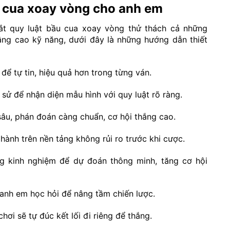
u cua xoay vòng cho anh em
bắt quy luật bầu cua xoay vòng thử thách cả những
âng cao kỹ năng, dưới đây là những hướng dẫn thiết
ể tự tin, hiệu quả hơn trong từng ván.
 sử để nhận diện mẫu hình với quy luật rõ ràng.
âu, phán đoán càng chuẩn, cơ hội thắng cao.
hành trên nền tảng không rủi ro trước khi cược.
g kinh nghiệm để dự đoán thông minh, tăng cơ hội
anh em học hỏi để nâng tầm chiến lược.
hơi sẽ tự đúc kết lối đi riêng để thắng.