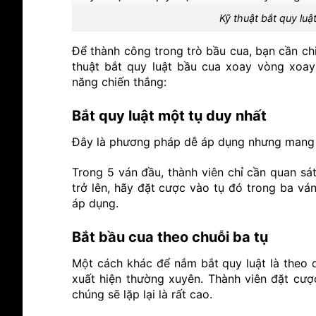
Kỹ thuật bắt quy lu
Để thành công trong trò bầu cua, bạn cần ch
thuật bắt quy luật bầu cua xoay vòng xoa
năng chiến thắng:
Bắt quy luật một tụ duy nhất
Đây là phương pháp dễ áp dụng nhưng mang lạ
Trong 5 ván đầu, thành viên chỉ cần quan sát
trở lên, hãy đặt cược vào tụ đó trong ba vá
áp dụng.
Bắt bầu cua theo chuỗi ba tụ
Một cách khác để nắm bắt quy luật là theo dõi
xuất hiện thường xuyên. Thành viên đặt cượ
chúng sẽ lặp lại là rất cao.