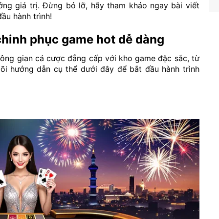
ng giá trị. Đừng bỏ lỡ, hãy tham khảo ngay bài viết
ầu hành trình!
chinh phục game hot dễ dàng
ông gian cá cược đẳng cấp với kho game đặc sắc, từ
dõi hướng dẫn cụ thể dưới đây để bắt đầu hành trình