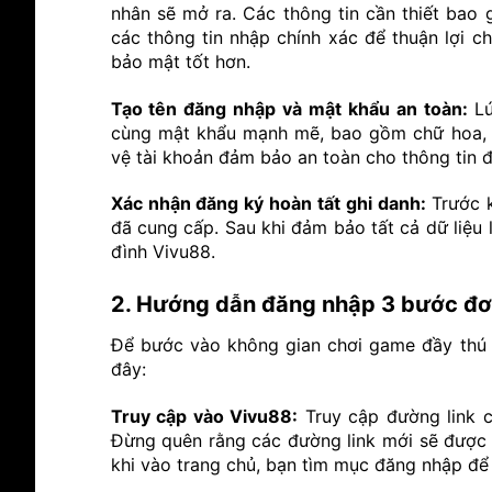
nhân sẽ mở ra. Các thông tin cần thiết bao 
các thông tin nhập chính xác để thuận lợi c
bảo mật tốt hơn.
Tạo tên đăng nhập và mật khẩu an toàn:
L
cùng mật khẩu mạnh mẽ, bao gồm chữ hoa, c
vệ tài khoản đảm bảo an toàn cho thông tin đ
Xác nhận đăng ký hoàn tất ghi danh:
Trước 
đã cung cấp. Sau khi đảm bảo tất cả dữ liệu 
đình Vivu88.
2. Hướng dẫn đăng nhập 3 bước đơn
Để bước vào không gian chơi game đầy thú v
đây:
Truy cập vào Vivu88:
Truy cập đường link 
Đừng quên rằng các đường link mới sẽ được 
khi vào trang chủ, bạn tìm mục đăng nhập để 