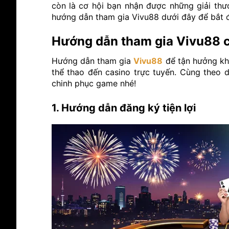
còn là cơ hội bạn nhận được những giải thưở
hướng dẫn tham gia Vivu88 dưới đây để bắt đ
Hướng dẫn tham gia Vivu88 
Hướng dẫn tham gia
Vivu88
để tận hưởng kh
thể thao đến casino trực tuyến. Cùng theo 
chinh phục game nhé!
1. Hướng dẫn đăng ký tiện lợi