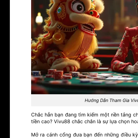
Hướng Dẫn Tham Gia Viv
Chắc hẳn bạn đang tìm kiếm một nền tảng ch
tiền cao? Vivu88 chắc chắn là sự lựa chọn h
Mở ra cánh cổng đưa bạn đến những điều kỳ