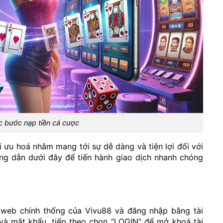
 bước nạp tiền cá cược
 ưu hoá nhằm mang tới sự dễ dàng và tiện lợi đối với
ớng dẫn dưới đây để tiến hành giao dịch nhanh chóng
g web chính thống của Vivu88 và đăng nhập bằng tài
và mật khẩu, tiếp theo chọn “LOGIN” để mở khoá tài