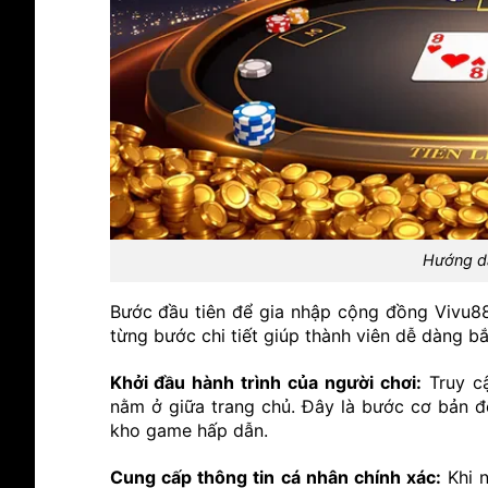
Hướng dẫ
Bước đầu tiên để gia nhập cộng đồng Vivu88 
từng bước chi tiết giúp thành viên dễ dàng bắ
Khởi đầu hành trình của người chơi:
Truy cậ
nằm ở giữa trang chủ. Đây là bước cơ bản đ
kho game hấp dẫn.
Cung cấp thông tin cá nhân chính xác:
Khi 