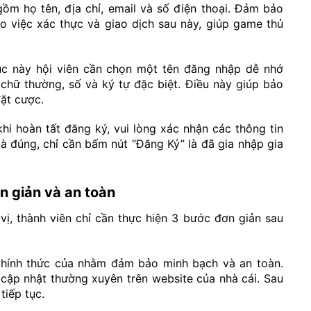
gồm họ tên, địa chỉ, email và số điện thoại. Đảm bảo
ho việc xác thực và giao dịch sau này, giúp game thủ
úc này hội viên cần chọn một tên đăng nhập dễ nhớ
hữ thường, số và ký tự đặc biệt. Điều này giúp bảo
ặt cược.
khi hoàn tất đăng ký, vui lòng xác nhận các thông tin
là đúng, chỉ cần bấm nút “Đăng Ký” là đã gia nhập gia
 giản và an toàn
ị, thành viên chỉ cần thực hiện 3 bước đơn giản sau
chính thức của nhằm đảm bảo minh bạch và an toàn.
cập nhật thường xuyên trên website của nhà cái. Sau
tiếp tục.