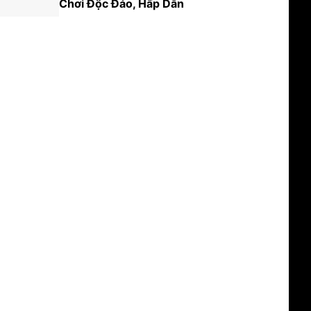
Chơi Độc Đáo, Hấp Dẫn