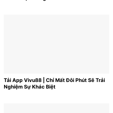
Tải App Vivu88 | Chỉ Mất Đôi Phút Sẽ Trải
Nghiệm Sự Khác Biệt