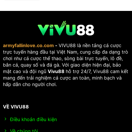
armyfallinlove.co.com
-
VIVU88 là nền tảng cá cược
trực tuyến hàng đầu tại Việt Nam, cung cấp đa dạng trò
chơi như cá cược thể thao, sòng bài trực tuyến, lô đề,
bắn cá, quay số và đá gà. Với giao diện hiện đại, bảo
mật cao và đội ngũ
Vivu88
hỗ trợ 24/7, Vivu88 cam kết
mang đến trải nghiệm cá cược an toàn, minh bạch và
hấp dẫn cho người chơi.
VỀ VIVU88
Điều khoản điều kiện
Về chúng tôi