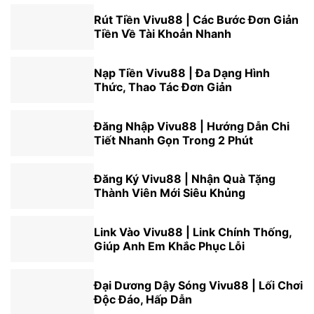
Rút Tiền Vivu88 | Các Bước Đơn Giản
Tiền Về Tài Khoản Nhanh
Nạp Tiền Vivu88 | Đa Dạng Hình
Thức, Thao Tác Đơn Giản
Đăng Nhập Vivu88 | Hướng Dẫn Chi
Tiết Nhanh Gọn Trong 2 Phút
Đăng Ký Vivu88 | Nhận Quà Tặng
Thành Viên Mới Siêu Khủng
Link Vào Vivu88 | Link Chính Thống,
Giúp Anh Em Khắc Phục Lỗi
Đại Dương Dậy Sóng Vivu88 | Lối Chơi
Độc Đáo, Hấp Dẫn