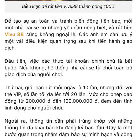
Điều kiện để rút tiền Vivu88 thành công 100%
Để tạo sự an toàn và tránh biến động tiền bạc, mỗi
một nhà cái sẽ có những yêu cầu riêng biệt, và rút tiền
Vivu 88
cũng không ngoại lệ. Các anh em cần lưu ý
một vài điều kiện quan trọng sau khi tiến hành giao
dịch:
Đầu tiên, việc xác thực tài khoản chính chủ là bắt
buộc. Nếu không, hệ thống nhà cái sẽ từ chối toàn bộ
giao dịch của người chơi.
Thứ hai, giới hạn rút mỗi ngày là 10 lần, nhưng đối với
thẻ VIP, số lần tối đa lên tới 20 lần. Mức cho phép dao
động từ 200.000 đ đến 100.000.000 đ, đem đến tính
linh động cho người chơi.
Ngoài ra, thông tin cần phải trùng khớp với những
thông tin đã khai báo khi đăng ký ban đầu. Đây là một
bước quan trọng nhằm đảm bảo sự minh bạch và công