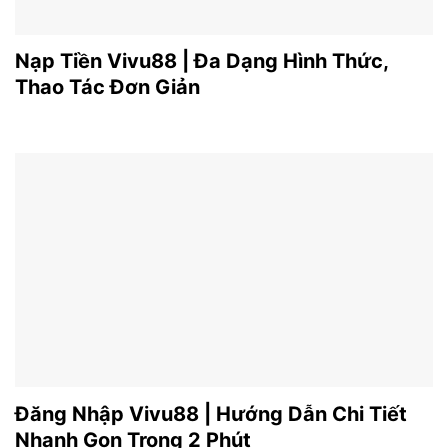
Nạp Tiền Vivu88 | Đa Dạng Hình Thức,
Thao Tác Đơn Giản
Đăng Nhập Vivu88 | Hướng Dẫn Chi Tiết
Nhanh Gọn Trong 2 Phút