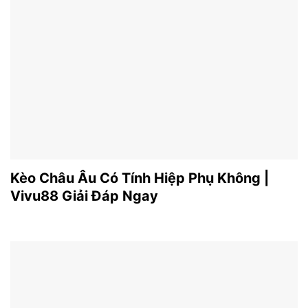
Kèo Châu Âu Có Tính Hiệp Phụ Không |
Vivu88 Giải Đáp Ngay