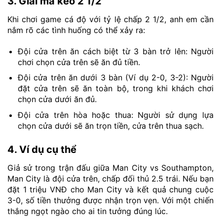
3. Giải mã kèo 2 1/2
Khi chơi game cá độ với tỷ lệ chấp 2 1/2, anh em cần
nắm rõ các tình huống có thể xảy ra:
Đội cửa trên ăn cách biệt từ 3 bàn trở lên: Người
chơi chọn cửa trên sẽ ăn đủ tiền.
Đội cửa trên ăn dưới 3 bàn (Ví dụ 2-0, 3-2): Người
đặt cửa trên sẽ ăn toàn bộ, trong khi khách chơi
chọn cửa dưới ăn đủ.
Đội cửa trên hòa hoặc thua: Người sử dụng lựa
chọn cửa dưới sẽ ăn trọn tiền, cửa trên thua sạch.
4. Ví dụ cụ thể
Giả sử trong trận đấu giữa Man City vs Southampton,
Man City là đội cửa trên, chấp đối thủ 2.5 trái. Nếu bạn
đặt 1 triệu VNĐ cho Man City và kết quả chung cuộc
3-0, số tiền thưởng được nhận trọn vẹn. Với một chiến
thắng ngọt ngào cho ai tin tưởng đúng lúc.