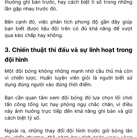
thường ghi bàn trước, hay cách biệt tỉ số trong những
lần gặp nhau trước đó.
Bên cạnh đó, việc phân tích phong độ gần đây giúp
bạn biết được liệu đội trên có đủ khả năng để vượt
qua kèo chấp hay không.
3. Chiến thuật thi đấu và sự linh hoạt trong
đội hình
Một đội bóng không những mạnh nhờ cầu thủ mà còn
vì chiến lược. Huấn luyện viên giỏi là người biết sử
dụng đúng người vào đúng thời điểm.
Bạn cần quan tâm xem đội bóng đó lựa chọn lối chơi
tấn công tổng lực hay phòng ngự chắc chắn, vì điều
này ảnh hưởng trực tiếp đến khả năng ghi bàn và giữ
cách biệt tỷ số.
Ngoài ra, những thay đổi đội hình trước giờ bóng lăn