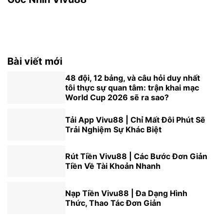
Bài viết mới
48 đội, 12 bảng, và câu hỏi duy nhất
tôi thực sự quan tâm: trận khai mạc
World Cup 2026 sẽ ra sao?
Tải App Vivu88 | Chỉ Mất Đôi Phút Sẽ
Trải Nghiệm Sự Khác Biệt
Rút Tiền Vivu88 | Các Bước Đơn Giản
Tiền Về Tài Khoản Nhanh
Nạp Tiền Vivu88 | Đa Dạng Hình
Thức, Thao Tác Đơn Giản