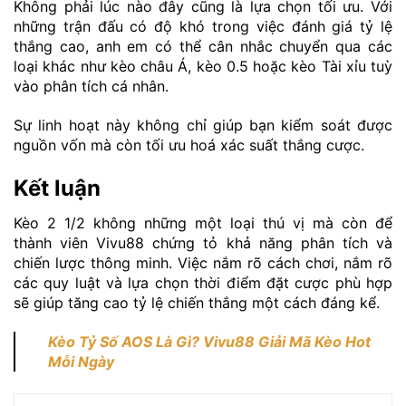
Không phải lúc nào đây cũng là lựa chọn tối ưu. Với
những trận đấu có độ khó trong việc đánh giá tỷ lệ
thắng cao, anh em có thể cân nhắc chuyển qua các
loại khác như kèo châu Á, kèo 0.5 hoặc kèo Tài xỉu tuỳ
vào phân tích cá nhân.
Sự linh hoạt này không chỉ giúp bạn kiểm soát được
nguồn vốn mà còn tối ưu hoá xác suất thắng cược.
Kết luận
Kèo 2 1/2 không những một loại thú vị mà còn để
thành viên Vivu88 chứng tỏ khả năng phân tích và
chiến lược thông minh. Việc nắm rõ cách chơi, nắm rõ
các quy luật và lựa chọn thời điểm đặt cược phù hợp
sẽ giúp tăng cao tỷ lệ chiến thắng một cách đáng kể.
Kèo Tỷ Số AOS Là Gì? Vivu88 Giải Mã Kèo Hot
Mỗi Ngày