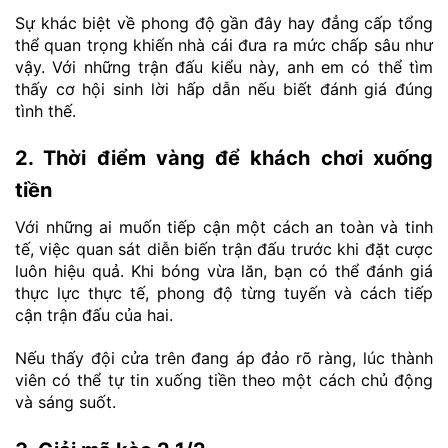
Sự khác biệt về phong độ gần đây hay đẳng cấp tổng
thể quan trọng khiến nhà cái đưa ra mức chấp sâu như
vậy. Với những trận đấu kiểu này, anh em có thể tìm
thấy cơ hội sinh lời hấp dẫn nếu biết đánh giá đúng
tình thế.
2. Thời điểm vàng để khách chơi xuống
tiền
Với những ai muốn tiếp cận một cách an toàn và tinh
tế, việc quan sát diễn biến trận đấu trước khi đặt cược
luôn hiệu quả. Khi bóng vừa lăn, bạn có thể đánh giá
thực lực thực tế, phong độ từng tuyến và cách tiếp
cận trận đấu của hai.
Nếu thấy đội cửa trên đang áp đảo rõ ràng, lúc thành
viên có thể tự tin xuống tiền theo một cách chủ động
và sáng suốt.