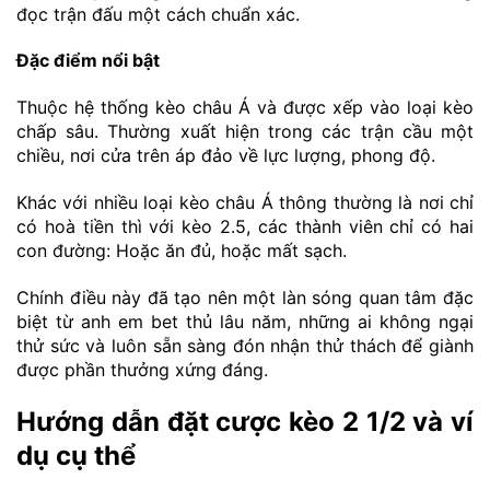
đọc trận đấu một cách chuẩn xác.
Đặc điểm nổi bật
Thuộc hệ thống kèo châu Á và được xếp vào loại kèo
chấp sâu. Thường xuất hiện trong các trận cầu một
chiều, nơi cửa trên áp đảo về lực lượng, phong độ.
Khác với nhiều loại kèo châu Á thông thường là nơi chỉ
có hoà tiền thì với kèo 2.5, các thành viên chỉ có hai
con đường: Hoặc ăn đủ, hoặc mất sạch.
Chính điều này đã tạo nên một làn sóng quan tâm đặc
biệt từ anh em bet thủ lâu năm, những ai không ngại
thử sức và luôn sẵn sàng đón nhận thử thách để giành
được phần thưởng xứng đáng.
Hướng dẫn đặt cược kèo 2 1/2 và ví
dụ cụ thể